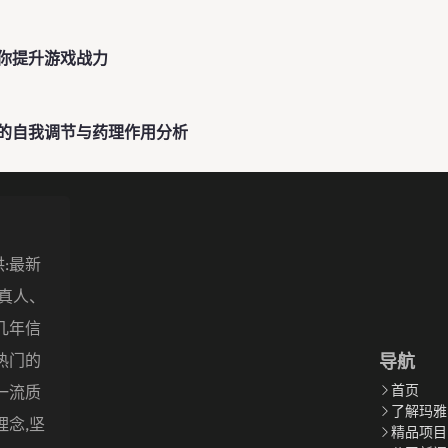
你提升游戏战力
的自我调节与药理作用分析
:最新
盖真人、
几年信
导航
热门的
首页
一流质
了解玛雅
理念,坚
精品项目