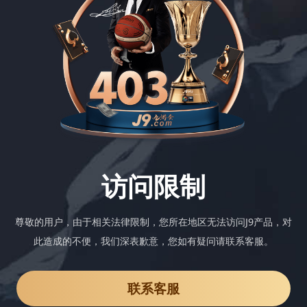
访问限制
尊敬的用户，由于相关法律限制，您所在地区无法访问J9产品，对
此造成的不便，我们深表歉意，您如有疑问请联系客服。
联系客服