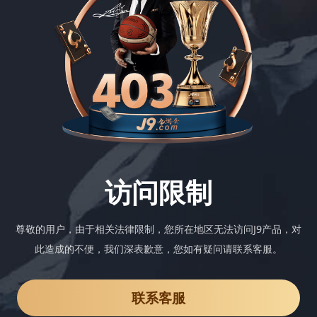
访问限制
尊敬的用户，由于相关法律限制，您所在地区无法访问J9产品，对
此造成的不便，我们深表歉意，您如有疑问请联系客服。
联系客服