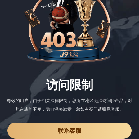
访问限制
尊敬的用户，由于相关法律限制，您所在地区无法访问J9产品，对
此造成的不便，我们深表歉意，您如有疑问请联系客服。
联系客服